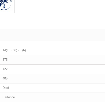
14(L) x 8(l) x 6(h)
375
±22
405
Doré
Cartonné