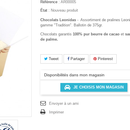
Référence :
AR00005
État :
Nouveau produit
Chocolats Leonidas
- Assortiment de pralines Leoni
gamme "Tradition". Ballotin de 375gr.
Chocolats garantis
100% pur beurre de cacao
et
san
de palme.
Tweet
Partager
Pinterest
Disponibilités dans mon magasin
JE CHOISIS MON MAGASIN
Envoyer à un ami
Imprimer