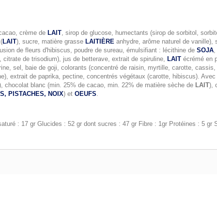
 cacao, crème de
LAIT
, sirop de glucose, humectants (sirop de sorbitol, sorbi
(
LAIT
), sucre, matière grasse
LAITIÈRE
anhydre, arôme naturel de vanille), 
sion de fleurs d'hibiscus, poudre de sureau, émulsifiant : lécithine de
SOJA
,
 citrate de trisodium), jus de betterave, extrait de spiruline,
LAIT
écrémé en po
e, sel, baie de goji, colorants (concentré de raisin, myrtille, carotte, cassis
ne), extrait de paprika, pectine, concentrés végétaux (carotte, hibiscus). Ave
o), chocolat blanc (min. 25% de cacao, min. 22% de matière sèche de
LAIT
),
, PISTACHES, NOIX
) et
OEUFS
.
turé : 17 gr Glucides : 52 gr dont sucres : 47 gr Fibre : 1gr Protéines : 5 gr S