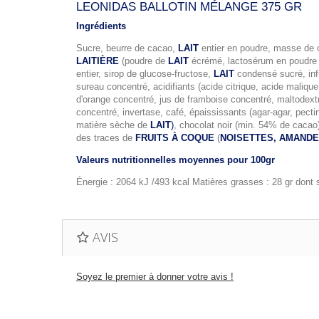
LEONIDAS BALLOTIN MÉLANGE 375 GR
Ingrédients
Sucre, beurre de cacao,
LAIT
entier en poudre, masse de
LAITIÈRE
(poudre de
LAIT
écrémé, lactosérum en poudre 
entier, sirop de glucose-fructose,
LAIT
condensé sucré, infu
sureau concentré, acidifiants (acide citrique, acide malique,
d'orange concentré, jus de framboise concentré, maltodextrin
concentré, invertase, café, épaississants (agar-agar, pecti
matière sèche de
LAIT
)
, chocolat noir (min. 54% de caca
des traces de
FRUITS À COQUE
(
NOISETTES, AMANDES
Valeurs nutritionnelles moyennes pour 100gr
Énergie : 2064 kJ /493 kcal Matières grasses : 28 gr dont sa
AVIS
Soyez le premier à donner votre avis !