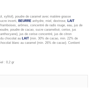
tol, xylitol), poudre de caramel avec matière grasse
sucre inverti,
BEURRE
anhydre, miel, dextrose,
LAIT
 framboises, arômes, concentré de radis rouge, eau, jus de
udre, poudre de cacao, sucre caramelisé, cerise, jus
, anthocyane), jus de cerise concentré, jus de citron
c du chocolat au
LAIT
(min. 30% de cacao, min. 22% de
 chocolat blanc au caramel (min. 26% de cacao). Contient
el : 0,2 gr