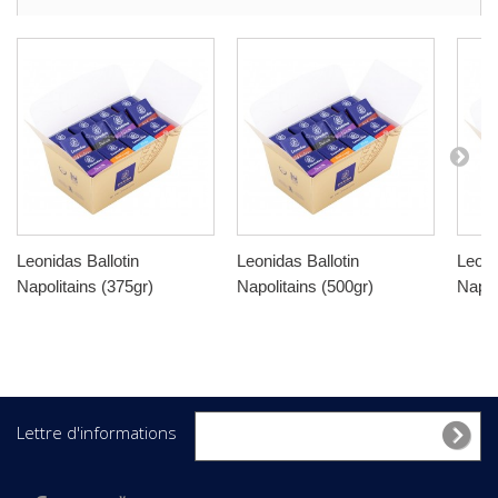
Leonidas Ballotin
Leonidas Ballotin
Leoni
Napolitains (375gr)
Napolitains (500gr)
Napol
Lettre d'informations