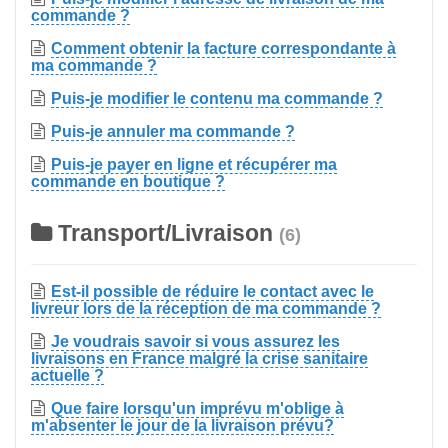
commande ?
Comment obtenir la facture correspondante à
ma commande ?
Puis-je modifier le contenu ma commande ?
Puis-je annuler ma commande ?
Puis-je payer en ligne et récupérer ma
commande en boutique ?
Transport/Livraison
(6)
Est-il possible de réduire le contact avec le
livreur lors de la réception de ma commande ?
Je voudrais savoir si vous assurez les
livraisons en France malgré la crise sanitaire
actuelle ?
Que faire lorsqu'un imprévu m'oblige à
m'absenter le jour de la livraison prévu?