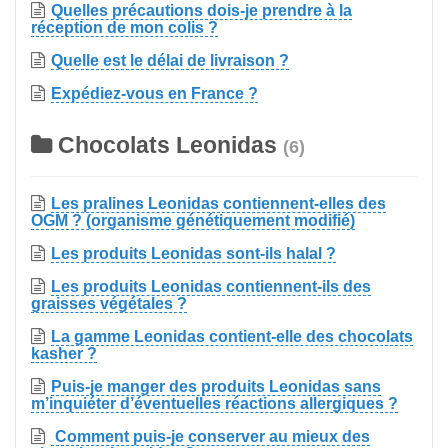
Quelles précautions dois-je prendre à la
réception de mon colis ?
Quelle est le délai de livraison ?
Expédiez-vous en France ?
Chocolats Leonidas
(6)
Les pralines Leonidas contiennent-elles des
OGM ? (organisme génétiquement modifié)
Les produits Leonidas sont-ils halal ?
Les produits Leonidas contiennent-ils des
graisses végétales ?
La gamme Leonidas contient-elle des chocolats
kasher ?
Puis-je manger des produits Leonidas sans
m’inquiéter d’éventuelles réactions allergiques ?
Comment puis-je conserver au mieux des