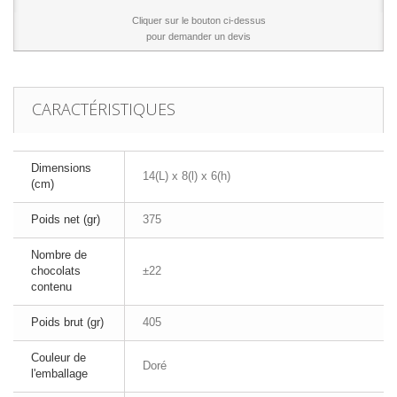
Cliquer sur le bouton ci-dessus
pour demander un devis
CARACTÉRISTIQUES
Dimensions
14(L) x 8(l) x 6(h)
(cm)
Poids net (gr)
375
Nombre de
chocolats
±22
contenu
Poids brut (gr)
405
Couleur de
Doré
l'emballage