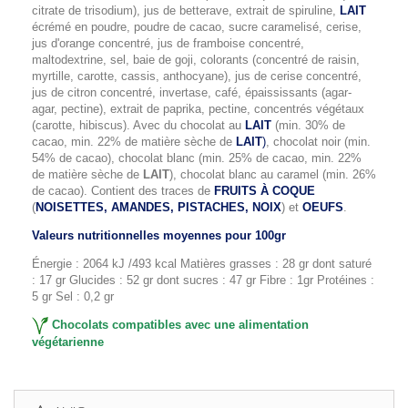
citrate de trisodium), jus de betterave, extrait de spiruline,
LAIT
écrémé en poudre, poudre de cacao, sucre caramelisé, cerise,
jus d'orange concentré, jus de framboise concentré,
maltodextrine, sel, baie de goji, colorants (concentré de raisin,
myrtille, carotte, cassis, anthocyane), jus de cerise concentré,
jus de citron concentré, invertase, café, épaississants (agar-
agar, pectine), extrait de paprika, pectine, concentrés végétaux
(carotte, hibiscus). Avec du chocolat au
LAIT
(min. 30% de
cacao, min. 22% de matière sèche de
LAIT
)
, chocolat noir (min.
54% de cacao), chocolat blanc (min. 25% de cacao, min. 22%
de matière sèche de
LAIT
), chocolat blanc au caramel (min. 26%
de cacao). Contient des traces de
FRUITS À COQUE
(
NOISETTES, AMANDES, PISTACHES, NOIX
) et
OEUFS
.
Valeurs nutritionnelles moyennes pour 100gr
Énergie : 2064 kJ /493 kcal Matières grasses : 28 gr dont saturé
: 17 gr Glucides : 52 gr dont sucres : 47 gr Fibre : 1gr Protéines :
5 gr Sel : 0,2 gr
Chocolats compatibles avec une alimentation
végétarienne