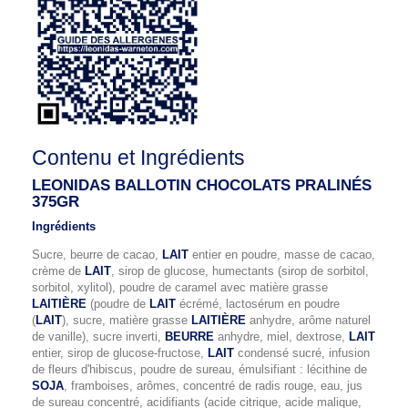
Contenu et Ingrédients
LEONIDAS BALLOTIN CHOCOLATS PRALINÉS
375GR
Ingrédients
Sucre, beurre de cacao,
LAIT
entier en poudre, masse de cacao,
crème de
LAIT
, sirop de glucose, humectants (sirop de sorbitol,
sorbitol, xylitol), poudre de caramel avec matière grasse
LAITIÈRE
(poudre de
LAIT
écrémé, lactosérum en poudre
(
LAIT
), sucre, matière grasse
LAITIÈRE
anhydre, arôme naturel
de vanille), sucre inverti,
BEURRE
anhydre, miel, dextrose,
LAIT
entier, sirop de glucose-fructose,
LAIT
condensé sucré, infusion
de fleurs d'hibiscus, poudre de sureau, émulsifiant : lécithine de
SOJA
, framboises, arômes, concentré de radis rouge, eau, jus
de sureau concentré, acidifiants (acide citrique, acide malique,