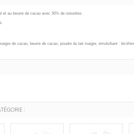
esol et au beurre de cacao avec 30% de noisettes.
s.
 maigre de cacao, beurre de cacao, poudre du
lait
maigre, émulsifiant : lécithi
TÉGORIE :