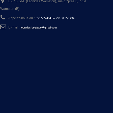
B-LYS SRL (Leonidas Warneton), rue d’Ypres 3, 7784
Warneton (B)
Appelez-nous au :
056 555 494 ou +32 56 555 494
E-mail :
leonidas.belgique@gmail.com